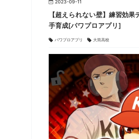
2023
-
09
-
11
【超えられない壁】練習効果デ
手育成[パワプロアプリ]
パワプロアプリ
大筒高校