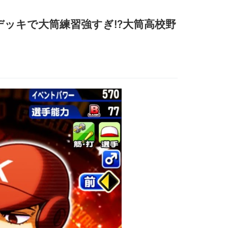
ッキで大筒練習強すぎ!?大筒高校野