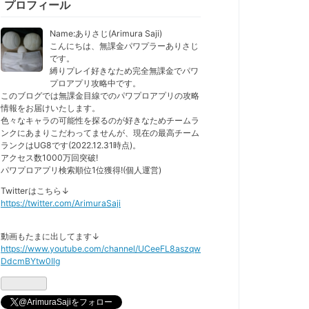
プロフィール
Name:ありさじ(Arimura Saji)
こんにちは、無課金パワプラーありさじ
です。
縛りプレイ好きなため完全無課金でパワ
プロアプリ攻略中です。
このブログでは無課金目線でのパワプロアプリの攻略
情報をお届けいたします。
色々なキャラの可能性を探るのが好きなためチームラ
ンクにあまりこだわってませんが、現在の最高チーム
ランクはUG8です(2022.12.31時点)。
アクセス数1000万回突破!
パワプロアプリ検索順位1位獲得!(個人運営)
Twitterはこちら↓
https://twitter.com/ArimuraSaji
動画もたまに出してます↓
https://www.youtube.com/channel/UCeeFL8aszqw
DdcmBYtw0Ilg
@ArimuraSajiをフォロー