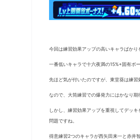
今回は練習効果アップの高いキャラばかり
一番低いキャラで十六夜満の15%+固有ボ
先ほど気が付いたのですが、東堂葵は練習
なので、大筒練習での爆発力にはかなり期
しかし、練習効果アップを重視してデッキ
問題ですね。
得意練習2つのキャラが西矢田来一と赤井