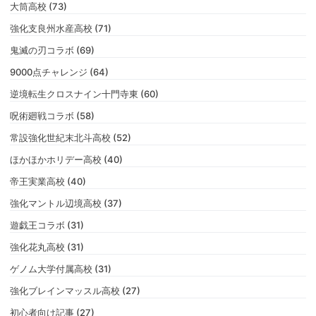
大筒高校 (73)
強化支良州水産高校 (71)
鬼滅の刃コラボ (69)
9000点チャレンジ (64)
逆境転生クロスナイン十門寺東 (60)
呪術廻戦コラボ (58)
常設強化世紀末北斗高校 (52)
ほかほかホリデー高校 (40)
帝王実業高校 (40)
強化マントル辺境高校 (37)
遊戯王コラボ (31)
強化花丸高校 (31)
ゲノム大学付属高校 (31)
強化ブレインマッスル高校 (27)
初心者向け記事 (27)