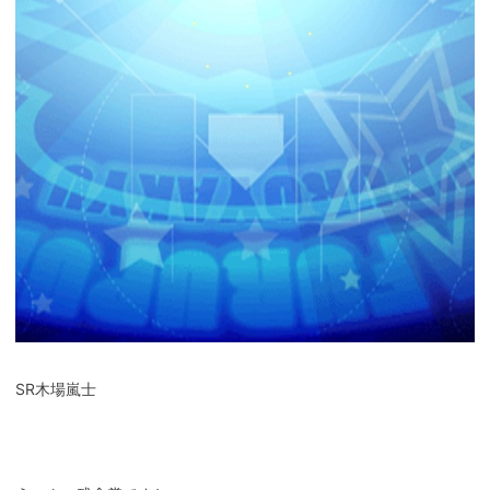
SR木場嵐士