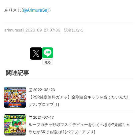
ありさじ(
@ArimuraSaji
)
arimurasaji
2020-09-27 07:00
読者になる
関連記事
2022-08-23
【PSR確定無料ガチャ】金剛連合キャラを当てたいんだ!!
[パワプロアプリ]
2021-07-17
ループガチャ野球マスクデビューを引くべきか?覚醒キャ
ラだがSRでも強力!?[パワプロアプリ]