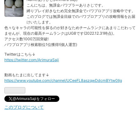
こんにちは、無課金パワプラーありさじです。
縛りプレイ好きなため完全無課金でパワプロアプリ攻略中です。
このブログでは無課金目線でのパワプロアプリの攻略情報をお届
けいたします。
色々なキャラの可能性を探るのが好きなためチームランクにあまりこだわって
ませんが、現在の最高チームランクはUG8です(2022.12.31時点)。
アクセス数1000万回突破!
パワプロアプリ検索順位1位獲得!(個人運営)
Twitterはこちら↓
https://twitter.com/ArimuraSaji
動画もたまに出してます↓
https://www.youtube.com/channel/UCeeFL8aszqwDdcmBYtw0Ilg
@ArimuraSajiをフォロー
このブログについて