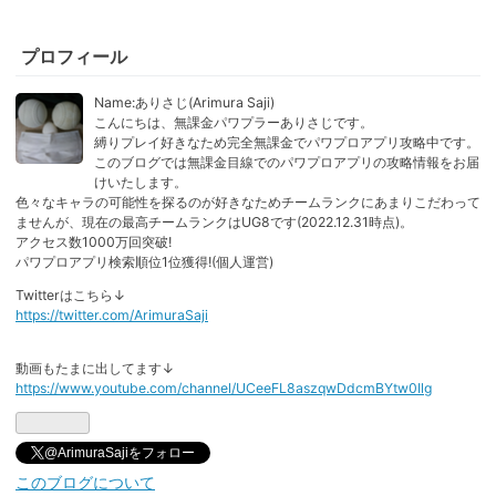
プロフィール
Name:ありさじ(Arimura Saji)
こんにちは、無課金パワプラーありさじです。
縛りプレイ好きなため完全無課金でパワプロアプリ攻略中です。
このブログでは無課金目線でのパワプロアプリの攻略情報をお届
けいたします。
色々なキャラの可能性を探るのが好きなためチームランクにあまりこだわって
ませんが、現在の最高チームランクはUG8です(2022.12.31時点)。
アクセス数1000万回突破!
パワプロアプリ検索順位1位獲得!(個人運営)
Twitterはこちら↓
https://twitter.com/ArimuraSaji
動画もたまに出してます↓
https://www.youtube.com/channel/UCeeFL8aszqwDdcmBYtw0Ilg
@ArimuraSajiをフォロー
このブログについて