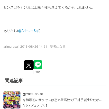
センス〇を引ければ上限４種も見えてくるかもしれません。
ありさじ(
@ArimuraSaji
)
arimurasaji
2018-08-26 14:51
読者になる
関連記事
2019-05-01
令和最初のサクセスは恵比留高校で!正捕手誕生!?だが…
[パワプロアプリ]