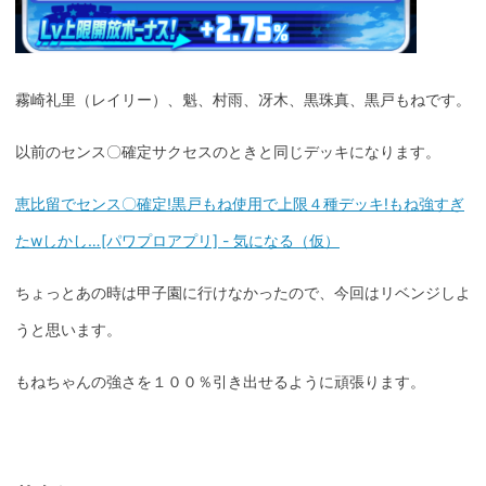
霧崎礼里（レイリー）、魁、村雨、冴木、黒珠真、黒戸もねです。
以前のセンス〇確定サクセスのときと同じデッキになります。
恵比留でセンス〇確定!黒戸もね使用で上限４種デッキ!もね強すぎ
たwしかし…[パワプロアプリ] - 気になる（仮）
ちょっとあの時は甲子園に行けなかったので、今回はリベンジしよ
うと思います。
もねちゃんの強さを１００％引き出せるように頑張ります。