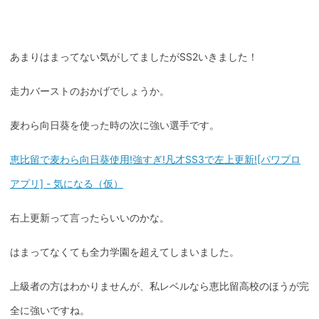
あまりはまってない気がしてましたがSS2いきました！
走力バーストのおかげでしょうか。
麦わら向日葵を使った時の次に強い選手です。
恵比留で麦わら向日葵使用!強すぎ!凡才SS3で左上更新![パワプロ
アプリ] - 気になる（仮）
右上更新って言ったらいいのかな。
はまってなくても全力学園を超えてしまいました。
上級者の方はわかりませんが、私レベルなら恵比留高校のほうが完
全に強いですね。