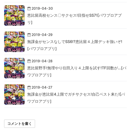
2019-04-30
恵比留高校センス〇サクセス!目指せSS7![パワプロアプ
リ]
2019-04-29
無課金がセンスなしでSS6!?恵比留４上限デッキ強いぞ!
[パワプロアプリ]
2019-04-28
恵比留野手!無理やり往田入り４上限を試す!TF回数が…[パ
ワプロアプリ]
2019-04-27
無課金が恵比留4上限でガチサクセス!自己ベスト来た![パ
ワプロアプリ]
コメントを書く