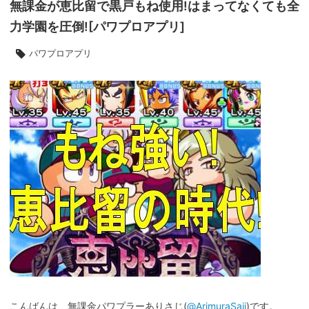
無課金が恵比留で黒戸もね使用!はまってなくても全
力学園を圧倒![パワプロアプリ]
パワプロアプリ
こんばんは、無課金パワプラーありさじ(
@ArimuraSaji
)です。